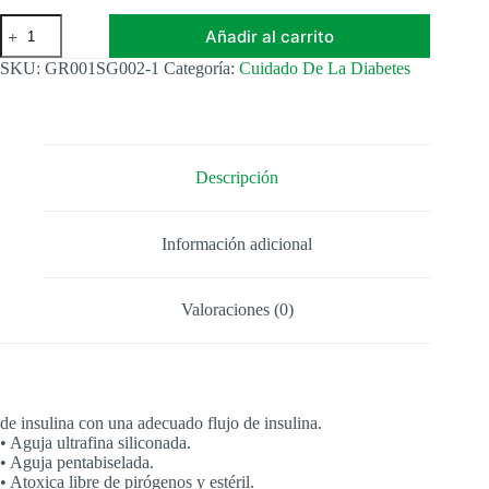
GLUCOQUICK®
Añadir al carrito
AGUJAS
PARA
SKU:
GR001SG002-1
Categoría:
Cuidado De La Diabetes
PLUMAS
DE
INSULINA
cantidad
Descripción
Información adicional
Valoraciones (0)
de insulina con una adecuado flujo de insulina.
• Aguja ultrafina siliconada.
• Aguja pentabiselada.
• Atoxica libre de pirógenos y estéril.