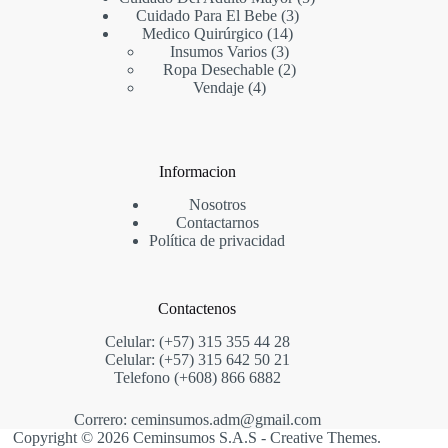
3
productos
Cuidado Para El Bebe
3
14
productos
Medico Quirúrgico
14
3
productos
Insumos Varios
3
productos
2
Ropa Desechable
2
4
productos
Vendaje
4
productos
Informacion
Nosotros
Contactarnos
Política de privacidad
Contactenos
Celular: (+57) 315 355 44 28
Celular: (+57) 315 642 50 21
Telefono (+608) 866 6882
Correro: ceminsumos.adm@gmail.com
Copyright © 2026 Ceminsumos S.A.S -
Creative Themes
.