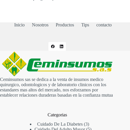
Inicio
Nosotros
Productos
Tips
contacto
Ceminsumos sas se dedica a la venta de insumos medico
quirurgico, odontologicos y de laboratorio clinicos con los
estandares mas altos del mercado, nos esforzamos por
establecer relaciones duraderas basadas en la confianza mutua
Categorias
3
Cuidado De La Diabetes
3
productos
5
Cuidado Del Adulto Mayor
5