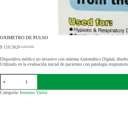
OXIMETRO DE PULSO
$
110.562
$
124.950
El
El
precio
precio
Dispositivo médico no invasivo con sistema Automático Digital, diseño 
original
actual
Utilizado en la evaluación inicial de pacientes con patología respirato
era:
es:
$ 124.950.
$ 110.562.
OXIMETRO
DE
PULSO
cantidad
Categoría:
Insumos Varios