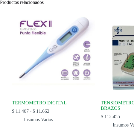
Productos relacionados
TERMOMETRO DIGITAL
TENSIOMETRO
BRAZOS
Rango
$
11.407
-
$
11.662
de
$
112.455
Insumos Varios
precios:
Insumos Va
desde
$ 11.407