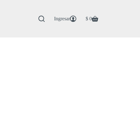
Ingresar
$
0
Carro
de
compra