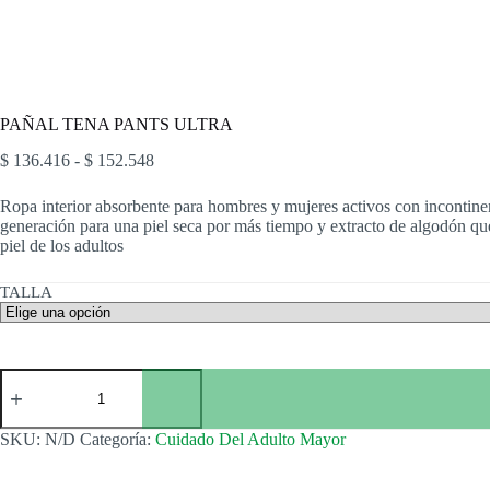
PAÑAL TENA PANTS ULTRA
Rango
$
136.416
-
$
152.548
de
precios:
Ropa interior absorbente para hombres y mujeres activos con incontinen
desde
generación para una piel seca por más tiempo y extracto de algodón qu
$ 136.416
piel de los adultos
hasta
$ 152.548
TALLA
PAÑAL
TENA
PANTS
ULTRA
SKU:
N/D
Categoría:
Cuidado Del Adulto Mayor
cantidad