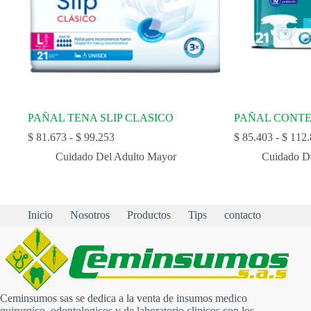
PAÑAL TENA SLIP CLASICO
PAÑAL CONT
Rango
$
81.673
-
$
99.253
$
85.403
-
$
112.
de
Cuidado Del Adulto Mayor
Cuidado D
precios:
desde
$ 81.673
hasta
$ 99.253
Inicio
Nosotros
Productos
Tips
contacto
Ceminsumos sas se dedica a la venta de insumos medico
quirurgico, odontologicos y de laboratorio clinicos con los