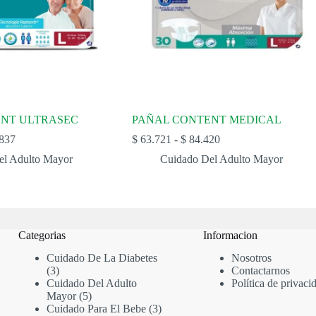
ENT ULTRASEC
PAÑAL CONTENT MEDICAL
Rango
Rango
837
$
63.721
-
$
84.420
de
de
el Adulto Mayor
Cuidado Del Adulto Mayor
precios:
precios:
desde
desde
$ 85.403
$ 63.721
hasta
hasta
$ 112.837
$ 84.420
Categorias
Informacion
Cuidado De La Diabetes
Nosotros
3
3
Contactarnos
productos
Cuidado Del Adulto
Política de privaci
5
Mayor
5
productos
3
Cuidado Para El Bebe
3