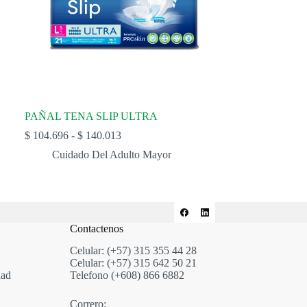
PAÑAL TENA SLIP ULTRA
Rango
$
104.696
-
$
140.013
de
Cuidado Del Adulto Mayor
precios:
desde
$ 104.696
hasta
$ 140.013
Contactenos
Celular: (+57) 315 355 44 28
Celular: (+57) 315 642 50 21
dad
Telefono (+608) 866 6882
Correro: