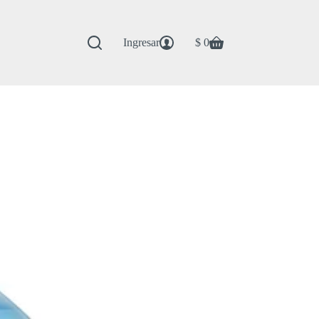
Ingresar
$
0
Carro
de
compra