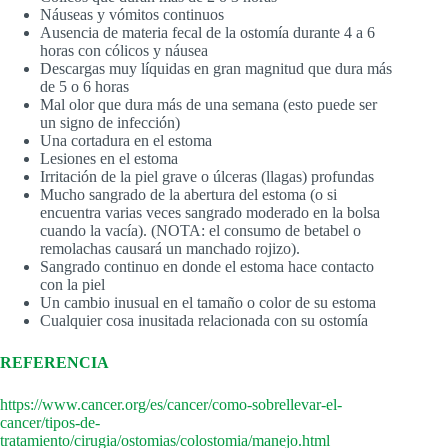
Náuseas y vómitos continuos
Ausencia de materia fecal de la ostomía durante 4 a 6
horas con cólicos y náusea
Descargas muy líquidas en gran magnitud que dura más
de 5 o 6 horas
Mal olor que dura más de una semana (esto puede ser
un signo de infección)
Una cortadura en el estoma
Lesiones en el estoma
Irritación de la piel grave o úlceras (llagas) profundas
Mucho sangrado de la abertura del estoma (o si
encuentra varias veces sangrado moderado en la bolsa
cuando la vacía). (NOTA: el consumo de betabel o
remolachas causará un manchado rojizo).
Sangrado continuo en donde el estoma hace contacto
con la piel
Un cambio inusual en el tamaño o color de su estoma
Cualquier cosa inusitada relacionada con su ostomía
REFERENCIA
https://www.cancer.org/es/cancer/como-sobrellevar-el-
cancer/tipos-de-
tratamiento/cirugia/ostomias/colostomia/manejo.html