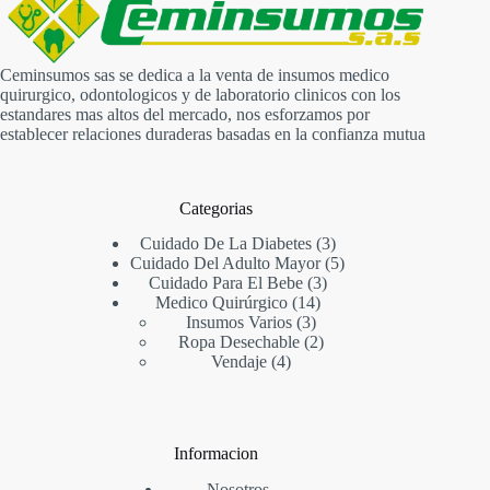
Ceminsumos sas se dedica a la venta de insumos medico
quirurgico, odontologicos y de laboratorio clinicos con los
estandares mas altos del mercado, nos esforzamos por
establecer relaciones duraderas basadas en la confianza mutua
Categorias
3
Cuidado De La Diabetes
3
productos
5
Cuidado Del Adulto Mayor
5
3
productos
Cuidado Para El Bebe
3
14
productos
Medico Quirúrgico
14
3
productos
Insumos Varios
3
productos
2
Ropa Desechable
2
4
productos
Vendaje
4
productos
Informacion
Nosotros